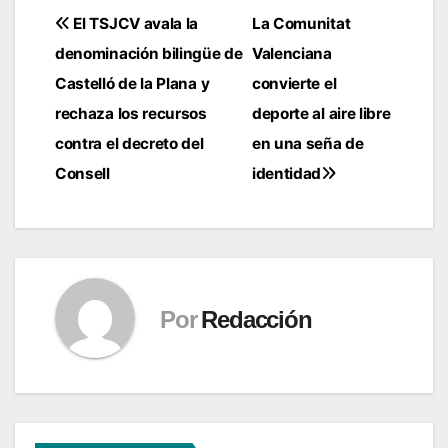
Navegación
El TSJCV avala la
La Comunitat
denominación bilingüe de
Valenciana
de
Castelló de la Plana y
convierte el
entradas
rechaza los recursos
deporte al aire libre
contra el decreto del
en una seña de
Consell
identidad
Por
Redacción