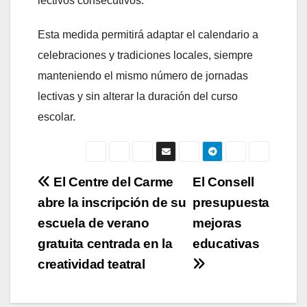
lectivos consecutivos.
Esta medida permitirá adaptar el calendario a
celebraciones y tradiciones locales, siempre
manteniendo el mismo número de jornadas
lectivas y sin alterar la duración del curso
escolar.
Navegación
El Centre del Carme
El Consell
abre la inscripción de su
presupuesta
de
escuela de verano
mejoras
entradas
gratuita centrada en la
educativas
creatividad teatral