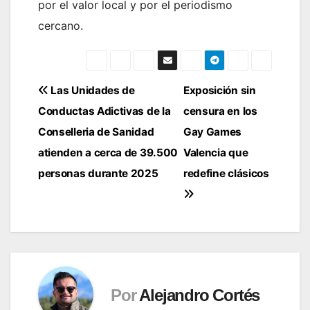
por el valor local y por el periodismo
cercano.
Navegación
Las Unidades de
Exposición sin
Conductas Adictivas de la
censura en los
de
Conselleria de Sanidad
Gay Games
entradas
atienden a cerca de 39.500
Valencia que
personas durante 2025
redefine clásicos
Por
Alejandro Cortés