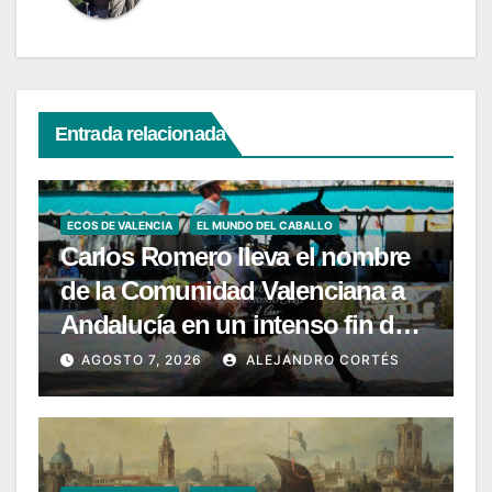
Entrada relacionada
ECOS DE VALENCIA
EL MUNDO DEL CABALLO
Carlos Romero lleva el nombre
de la Comunidad Valenciana a
Andalucía en un intenso fin de
semana de Doma Vaquera
AGOSTO 7, 2026
ALEJANDRO CORTÉS