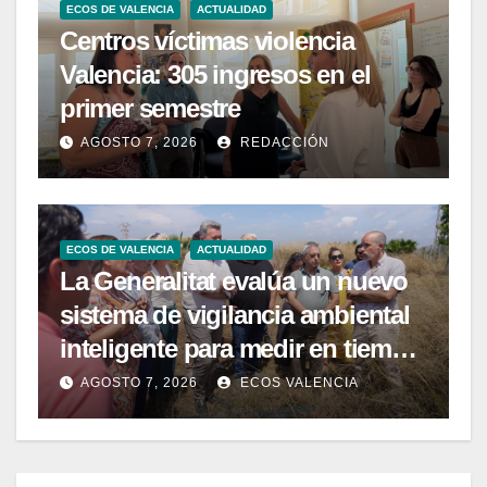
ECOS DE VALENCIA
ACTUALIDAD
Centros víctimas violencia
Valencia: 305 ingresos en el
primer semestre
AGOSTO 7, 2026
REDACCIÓN
ECOS DE VALENCIA
ACTUALIDAD
La Generalitat evalúa un nuevo
sistema de vigilancia ambiental
inteligente para medir en tiempo
real la calidad del agua de las
AGOSTO 7, 2026
ECOS VALENCIA
playas de la Comunitat
Valenciana