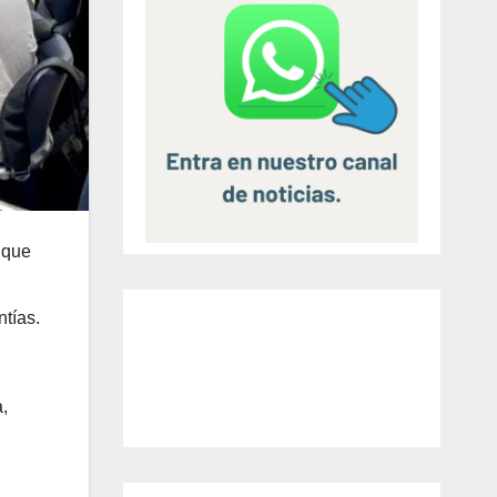
 que
ntías.
,