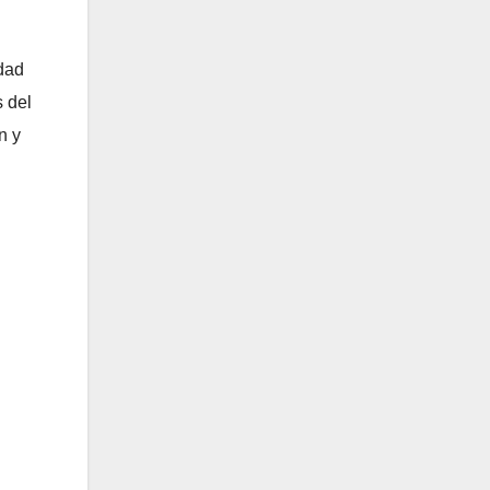
idad
s del
n y