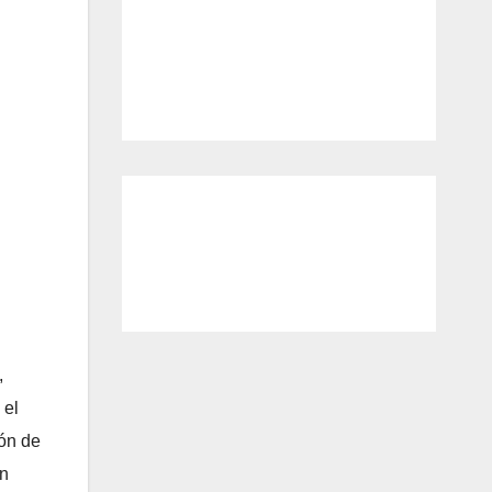
,
 el
ión de
on