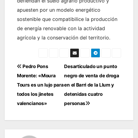
defiendan el suelo agrario productivo y
apuesten por un modelo energético
sostenible que compatibilice la producción
de energía renovable con la actividad
agrícola y la conservación del territorio.
Navegación
Pedro Pons
Desarticulado un punto
Morente: «Moura
negro de venta de droga
de
Tours es un lujo para
en el Barri de la Llum y
entradas
todos los jinetes
detenidas cuatro
valencianos»
personas