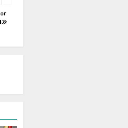
por
4