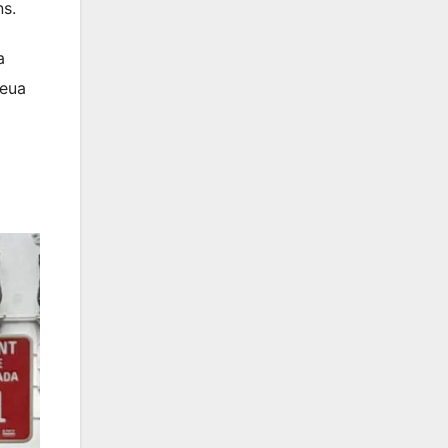
ns.
a
seua