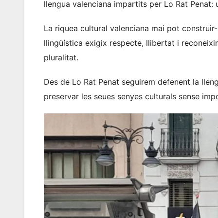
llengua valenciana impartits per Lo Rat Penat: u
La riquea cultural valenciana mai pot construir-
llingüística exigix respecte, llibertat i reconeix
pluralitat.
Des de Lo Rat Penat seguirem defenent la llengua
preservar les seues senyes culturals sense imp