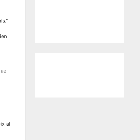
ls.”
ien
que
ix al