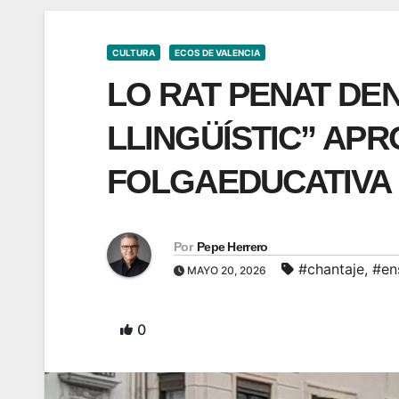
CULTURA
ECOS DE VALENCIA
LO RAT PENAT DE
LLINGÜÍSTIC” APR
FOLGAEDUCATIVA
Por
Pepe Herrero
#chantaje
,
#en
MAYO 20, 2026
0