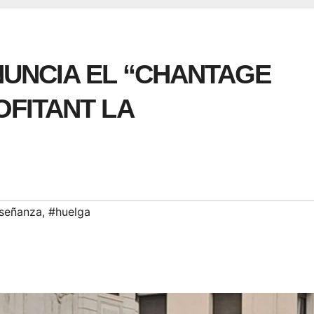
NUNCIA EL “CHANTAGE
OFITANT LA
señanza
,
#huelga