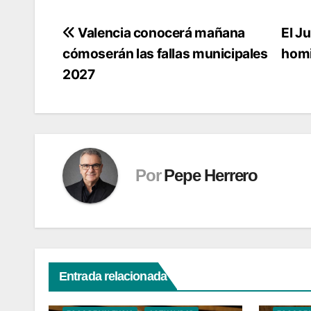
Navegación
Valencia conocerá mañana
El J
cómoserán las fallas municipales
homi
de
2027
entradas
Por
Pepe Herrero
Entrada relacionada