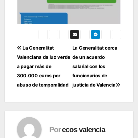
Navegación
La Generalitat
La Generalitat cerca
Valenciana da luz verde
de un acuerdo
de
a pagar más de
salarial con los
entradas
300.000 euros por
funcionarios de
abuso de temporalidad
justicia de Valencia
Por
ecos valencia