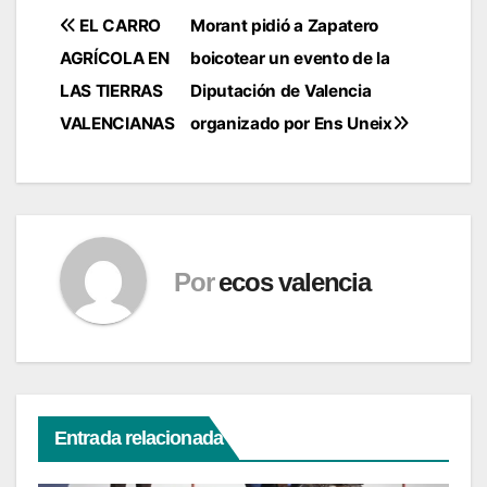
Navegación
EL CARRO
Morant pidió a Zapatero
AGRÍCOLA EN
boicotear un evento de la
de
LAS TIERRAS
Diputación de Valencia
entradas
VALENCIANAS
organizado por Ens Uneix
Por
ecos valencia
Entrada relacionada