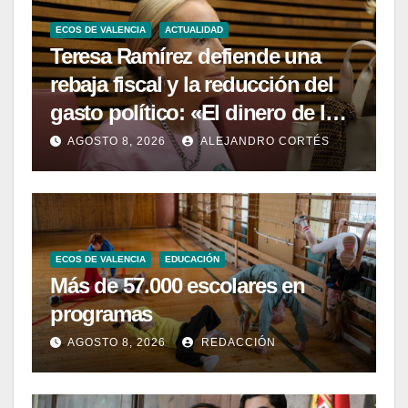
ECOS DE VALENCIA
ACTUALIDAD
Teresa Ramírez defiende una
rebaja fiscal y la reducción del
gasto político: «El dinero de los
valencianos es de los
AGOSTO 8, 2026
ALEJANDRO CORTÉS
valencianos»
ECOS DE VALENCIA
EDUCACIÓN
Más de 57.000 escolares en
programas
AGOSTO 8, 2026
REDACCIÓN