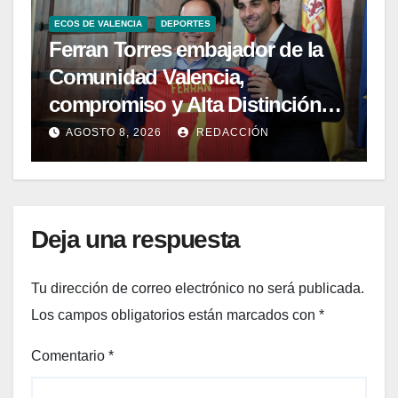
ECOS DE VALENCIA
DEPORTES
Ferran Torres embajador de la
Comunidad Valencia,
compromiso y Alta Distinción
del 9 d’Octubre
AGOSTO 8, 2026
REDACCIÓN
Deja una respuesta
Tu dirección de correo electrónico no será publicada.
Los campos obligatorios están marcados con
*
Comentario
*