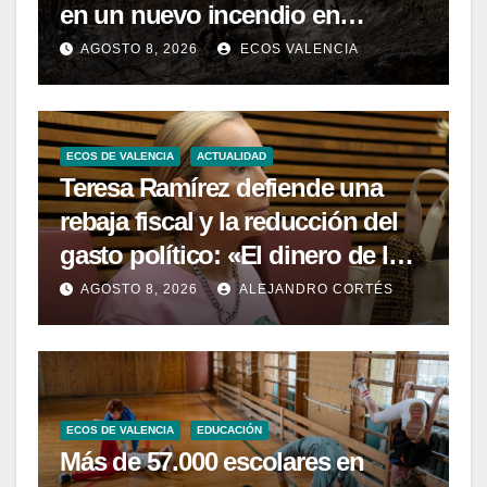
en un nuevo incendio en
Castellón
AGOSTO 8, 2026
ECOS VALENCIA
ECOS DE VALENCIA
ACTUALIDAD
Teresa Ramírez defiende una
rebaja fiscal y la reducción del
gasto político: «El dinero de los
valencianos es de los
AGOSTO 8, 2026
ALEJANDRO CORTÉS
valencianos»
ECOS DE VALENCIA
EDUCACIÓN
Más de 57.000 escolares en