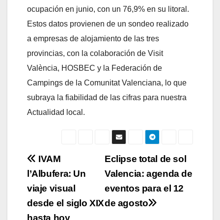
ocupación en junio, con un 76,9% en su litoral.
Estos datos provienen de un sondeo realizado
a empresas de alojamiento de las tres
provincias, con la colaboración de Visit
València, HOSBEC y la Federación de
Campings de la Comunitat Valenciana, lo que
subraya la fiabilidad de las cifras para nuestra
Actualidad local.
Navegación
IVAM
Eclipse total de sol
l’Albufera: Un
Valencia: agenda de
de
viaje visual
eventos para el 12
entradas
desde el siglo XIX
de agosto
hasta hoy