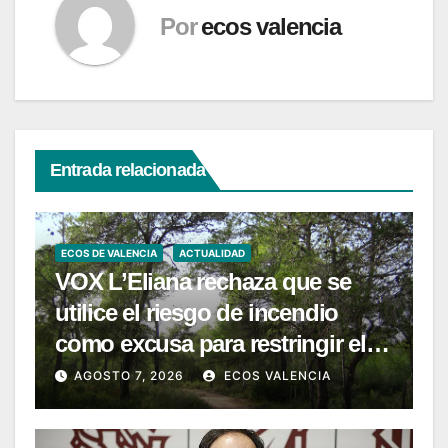
Por
ecos valencia
Entrada relacionada
ECOS DE VALENCIA
ACTUALIDAD
VOX L’Eliana rechaza que se
utilice el riesgo de incendio
como excusa para restringir el
acceso a La Vallesa
AGOSTO 7, 2026
ECOS VALENCIA