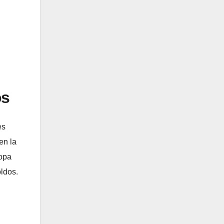
os
es
en la
ropa
oldos.