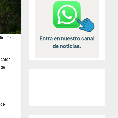
lio. Te
 calor
 de
 de
,