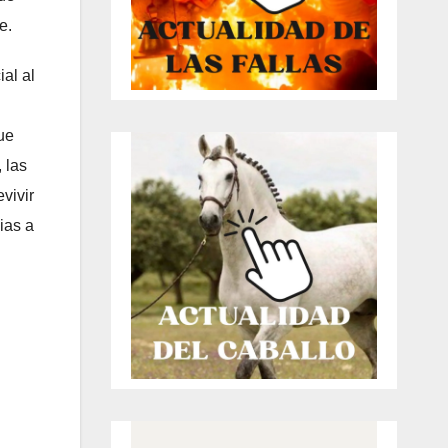
e.
al al
que
 las
vivir
ias a