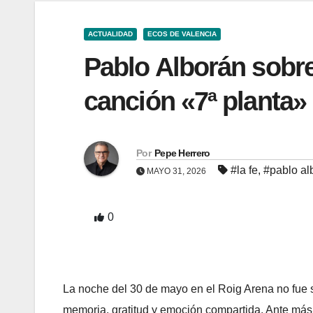
ACTUALIDAD
ECOS DE VALENCIA
Pablo Alborán sobre
canción «7ª planta» 
Por
Pepe Herrero
#la fe
,
#pablo al
MAYO 31, 2026
0
La noche del 30 de mayo en el Roig Arena no fue s
memoria, gratitud y emoción compartida. Ante más