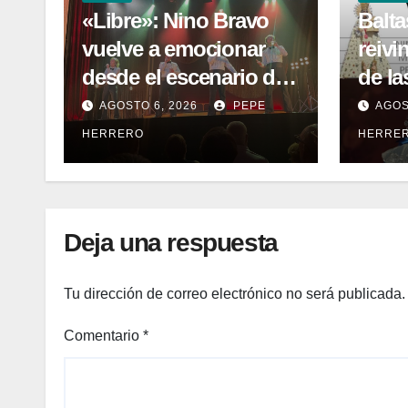
«Libre»: Nino Bravo
Balt
vuelve a emocionar
reivi
desde el escenario del
de la
Teatro Amaya
libro
AGOSTO 6, 2026
PEPE
AGOS
hist
HERRERO
HERRE
cono
Deja una respuesta
Tu dirección de correo electrónico no será publicada.
Comentario
*