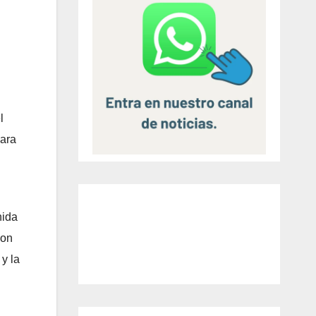
l
para
nida
con
y la