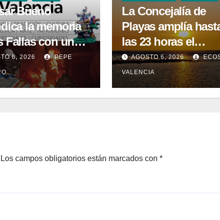
asar Bueno
La Concejalía de
ndica la memoria
Playas amplía hast
s Fallas con un
las 23 horas el
 que descubre su
dispositivo de
TO 6, 2026
PEPE
AGOSTO 6, 2026
ECO
oria menos
salvamento y
RO
VALENCIA
cida
socorrismo por el
eclipse solar del 12
agosto
Los campos obligatorios están marcados con
*