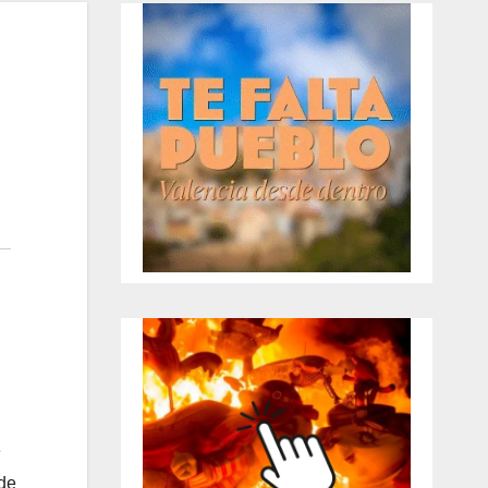
e
 de