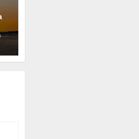
a
S
 de