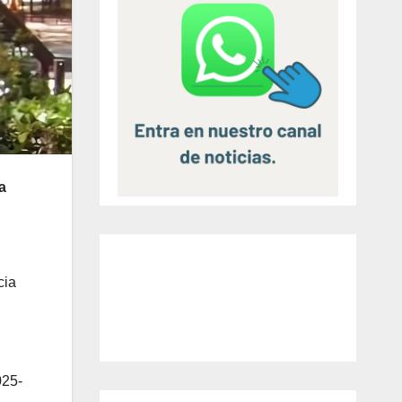
a
cia
025-