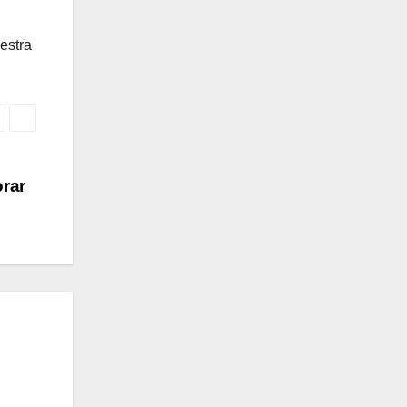
estra
orar