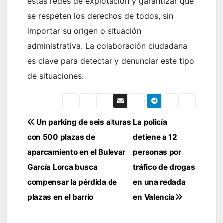
estas redes de explotación y garantizar que
se respeten los derechos de todos, sin
importar su origen o situación
administrativa. La colaboración ciudadana
es clave para detectar y denunciar este tipo
de situaciones.
Navegación
Un parking de seis alturas
La policía
con 500 plazas de
detiene a 12
de
aparcamiento en el Bulevar
personas por
entradas
García Lorca busca
tráfico de drogas
compensar la pérdida de
en una redada
plazas en el barrio
en Valencia