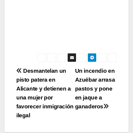
Navegación
Desmantelan un
Un incendio en
pisto patera en
Azuébar arrasa
de
Alicante y detienen a
pastos y pone
entradas
una mujer por
en jaque a
favorecer inmigración
ganaderos
ilegal