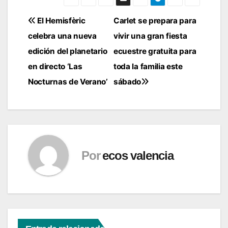
Navegación
El Hemisfèric
Carlet se prepara para
celebra una nueva
vivir una gran fiesta
de
edición del planetario
ecuestre gratuita para
entradas
en directo ‘Las
toda la familia este
Nocturnas de Verano’
sábado
Por
ecos valencia