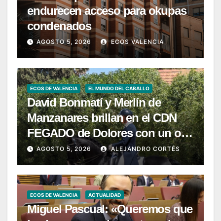
endurecen acceso para okupas
condenados
AGOSTO 5, 2026
ECOS VALENCIA
ECOS DE VALENCIA
EL MUNDO DEL CABALLO
David Bonmatí y Merlín de
Manzanares brillan en el CDN
FEGADO de Dolores con un oro
en San Jorge y una brillante
AGOSTO 5, 2026
ALEJANDRO CORTÉS
plata en Intermedia I
ECOS DE VALENCIA
ACTUALIDAD
Miguel Pascual: «Queremos que