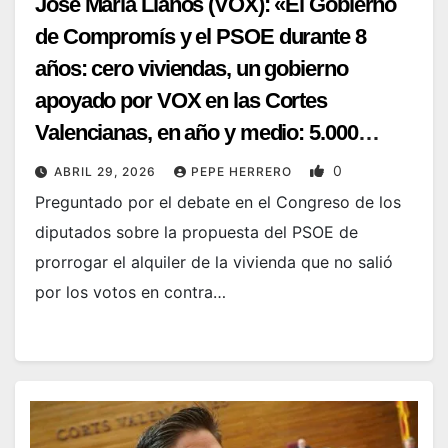
José María Llanos (VOX): «El Gobierno
de Compromís y el PSOE durante 8
años: cero viviendas, un gobierno
apoyado por VOX en las Cortes
Valencianas, en año y medio: 5.000
viviendas»
0
ABRIL 29, 2026
PEPE HERRERO
Preguntado por el debate en el Congreso de los
diputados sobre la propuesta del PSOE de
prorrogar el alquiler de la vivienda que no salió
por los votos en contra…