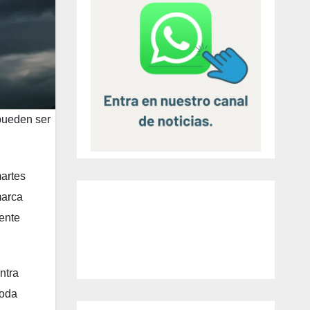
pueden ser
martes
marca
mente
ntra
toda