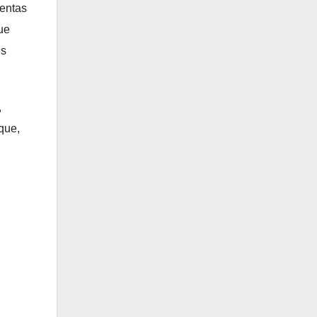
mentas
ue
es
,
que,