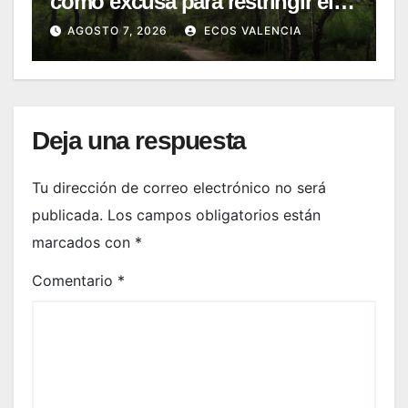
como excusa para restringir el
acceso a La Vallesa
AGOSTO 7, 2026
ECOS VALENCIA
Deja una respuesta
Tu dirección de correo electrónico no será
publicada.
Los campos obligatorios están
marcados con
*
Comentario
*