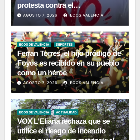
protesta contra el
macrovertedero que se quiere
AGOSTO 7, 2026
ECOS VALENCIA
instalar en Zarra
ECOS DE VALENCIA
DEPORTES
Ferran Torres, el hijo pródigo de
Foyos es recibido en su pueblo
como un héroe
AGOSTO 7, 2026
ECOS VALENCIA
ECOS DE VALENCIA
ACTUALIDAD
VOX L’Eliana rechaza que se
utilice el riesgo de incendio