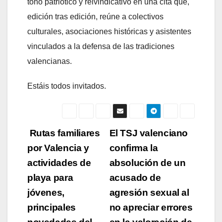
tono patriótico y reivindicativo en una cita que,
edición tras edición, reúne a colectivos
culturales, asociaciones históricas y asistentes
vinculados a la defensa de las tradiciones
valencianas.
Estáis todos invitados.
Navegación
Rutas familiares
El TSJ valenciano
por Valencia y
confirma la
de
actividades de
absolución de un
entradas
playa para
acusado de
jóvenes,
agresión sexual al
principales
no apreciar errores