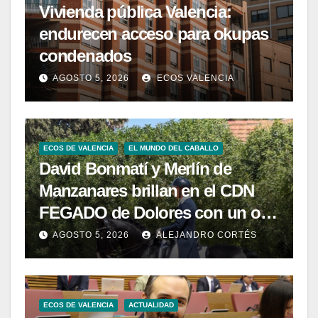
Vivienda pública Valencia:
endurecen acceso para okupas
condenados
AGOSTO 5, 2026
ECOS VALENCIA
ECOS DE VALENCIA
EL MUNDO DEL CABALLO
David Bonmatí y Merlín de
Manzanares brillan en el CDN
FEGADO de Dolores con un oro
en San Jorge y una brillante
AGOSTO 5, 2026
ALEJANDRO CORTÉS
plata en Intermedia I
ECOS DE VALENCIA
ACTUALIDAD