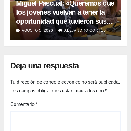
Miguel Pascual: «Queremos que
los jovenes vuelvan a tener la
oportunidad que tuvieron sus
padres y sus abuelos: la de
AGOSTO 5, 2026
ALEJANDRO CORTÉS
tener su propia casa.»
Deja una respuesta
Tu dirección de correo electrónico no será publicada.
Los campos obligatorios están marcados con
*
Comentario
*