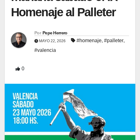
Homenaje al Palleter
Por
Pepe Herrero
#homenaje
,
#palleter
,
MAYO 22, 2026
#valencia
0