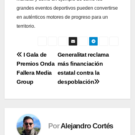
grandes eventos deportivos pueden convertirse
en auténticos motores de progreso para un
territorio.
Navegación
I Gala de
Generalitat reclama
Premios Onda
más financiación
de
Fallera Media
estatal contra la
entradas
Group
despoblación
Por
Alejandro Cortés