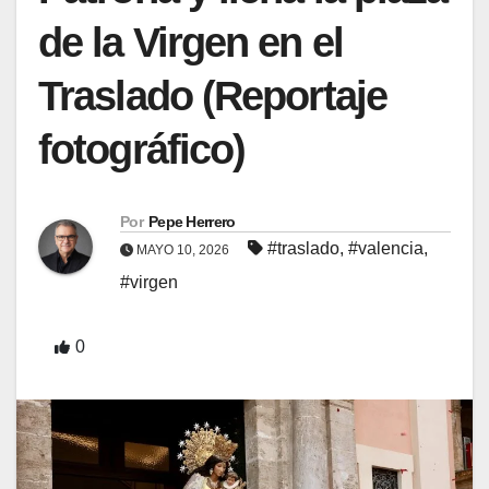
de la Virgen en el
Traslado (Reportaje
fotográfico)
Por
Pepe Herrero
#traslado
,
#valencia
,
MAYO 10, 2026
#virgen
0