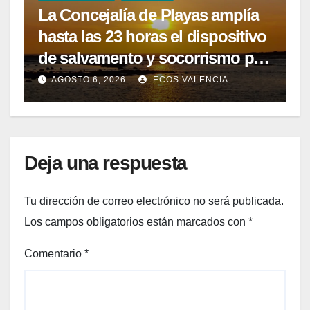
La Concejalía de Playas amplía
hasta las 23 horas el dispositivo
de salvamento y socorrismo por
el eclipse solar del 12 de agosto
AGOSTO 6, 2026
ECOS VALENCIA
Deja una respuesta
Tu dirección de correo electrónico no será publicada.
Los campos obligatorios están marcados con
*
Comentario
*