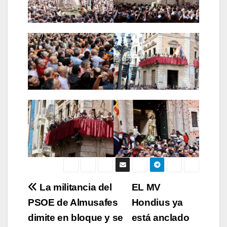
Navegación
La militancia del
EL MV
PSOE de Almusafes
Hondius ya
de
dimite en bloque y se
está anclado