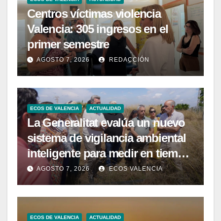
Centros víctimas violencia
Valencia: 305 ingresos en el
primer semestre
AGOSTO 7, 2026
REDACCIÓN
ECOS DE VALENCIA
ACTUALIDAD
La Generalitat evalúa un nuevo
sistema de vigilancia ambiental
inteligente para medir en tiempo
real la calidad del agua de las
AGOSTO 7, 2026
ECOS VALENCIA
playas de la Comunitat
Valenciana
ECOS DE VALENCIA
ACTUALIDAD