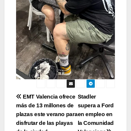
Navegación
EMT Valencia ofrece
Stadler
más de 13 millones de
supera a Ford
de
plazas este verano para
en empleo en
entradas
disfrutar de las playas
la Comunidad