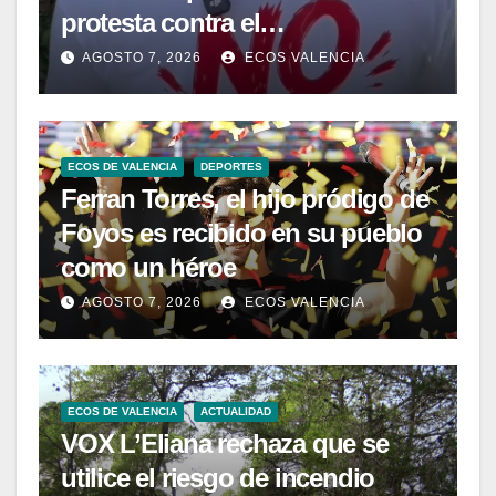
protesta contra el
macrovertedero que se quiere
AGOSTO 7, 2026
ECOS VALENCIA
instalar en Zarra
ECOS DE VALENCIA
DEPORTES
Ferran Torres, el hijo pródigo de
Foyos es recibido en su pueblo
como un héroe
AGOSTO 7, 2026
ECOS VALENCIA
ECOS DE VALENCIA
ACTUALIDAD
VOX L’Eliana rechaza que se
utilice el riesgo de incendio