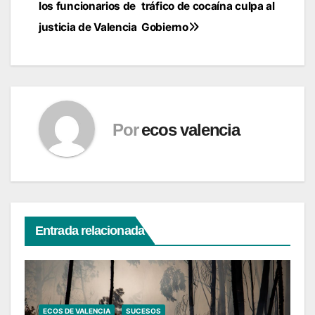
entradas
los funcionarios de
tráfico de cocaína culpa al
justicia de Valencia
Gobierno
Por
ecos valencia
Entrada relacionada
ECOS DE VALENCIA
SUCESOS