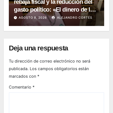
rebaja fiscal y la reducción del
gasto político: «El dinero de los
valencianos es de los
AGOSTO 8, 2026
ALEJANDRO CORTÉS
valencianos»
Deja una respuesta
Tu dirección de correo electrónico no será
publicada.
Los campos obligatorios están
marcados con
*
Comentario
*