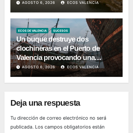
AGOSTO 6, 2026
ECOS VALENCIA
ECOS DE VALENCIA
SUCESOS
Un buque destruye dos
clochineras en el Puerto de
Valencia provocando una
pérdida de 24.000 kilos de
AGOSTO 6, 2026
ECOS VALENCIA
moluscos
Deja una respuesta
Tu dirección de correo electrónico no será
publicada.
Los campos obligatorios están