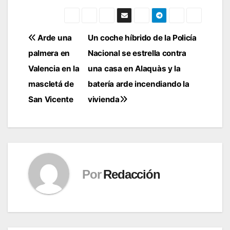
Navegación
Arde una
Un coche híbrido de la Policía
palmera en
Nacional se estrella contra
de
Valencia en la
una casa en Alaquàs y la
entradas
mascletá de
batería arde incendiando la
San Vicente
vivienda
Por
Redacción