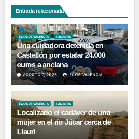
Entrada relacionada
ECOS DE VALENCIA
SUCESOS
Una cuidadora detenida en
Castellón por estafar 24.000
euros a anciana
AGOSTO 7, 2026
ECOS VALENCIA
ECOS DE VALENCIA
SUCESOS
Localizado el cadáver de una
mujer en el río Júcar cerca de
Llaurí