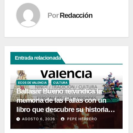
Por
Redacción
Entrada relacionada
ECOS DE VALENCIA
CULTURA
Baltasar Bueno reivindica la
memoria de las Fallas con un
libro que descubre su historia
menos conocida
AGOSTO 6, 2026
PEPE HERRERO