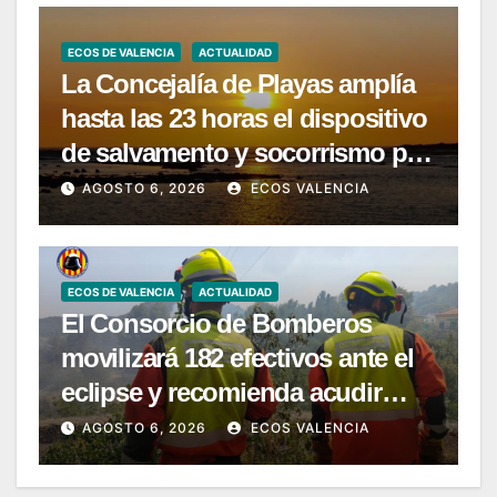
ECOS DE VALENCIA
ACTUALIDAD
La Concejalía de Playas amplía
hasta las 23 horas el dispositivo
de salvamento y socorrismo por
el eclipse solar del 12 de agosto
AGOSTO 6, 2026
ECOS VALENCIA
ECOS DE VALENCIA
ACTUALIDAD
El Consorcio de Bomberos
movilizará 182 efectivos ante el
eclipse y recomienda acudir
únicamente a zonas habilitadas
AGOSTO 6, 2026
ECOS VALENCIA