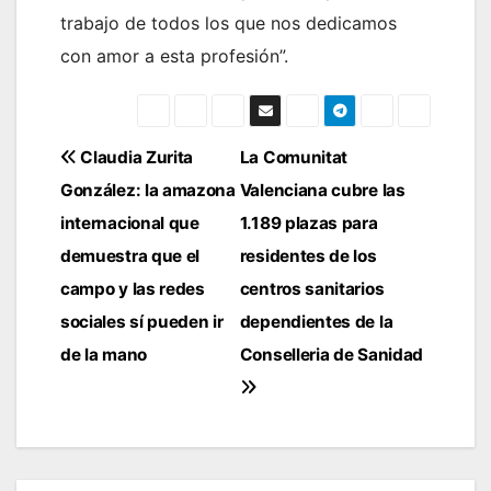
trabajo de todos los que nos dedicamos
con amor a esta profesión”.
Navegación
Claudia Zurita
La Comunitat
González: la amazona
Valenciana cubre las
de
internacional que
1.189 plazas para
entradas
demuestra que el
residentes de los
campo y las redes
centros sanitarios
sociales sí pueden ir
dependientes de la
de la mano
Conselleria de Sanidad