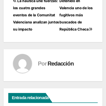
Navegación
La náutica une fuerzas:
Detenido en
los cuatro grandes
Valencia uno de los
de
eventos de la Comunitat
fugitivos más
entradas
Valenciana analizan juntos
buscados de
su impacto
República Checa
Por
Redacción
Entrada relacionada