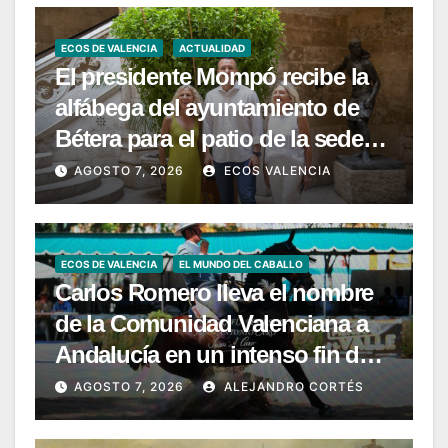
ECOS DE VALENCIA
ACTUALIDAD
El presidente Mompó recibe la
alfábega del ayuntamiento de
Bétera para el patio de la sede
de la Diputación
AGOSTO 7, 2026
ECOS VALENCIA
ECOS DE VALENCIA
EL MUNDO DEL CABALLO
Carlos Romero lleva el nombre
de la Comunidad Valenciana a
Andalucía en un intenso fin de
semana de Doma Vaquera
AGOSTO 7, 2026
ALEJANDRO CORTÉS