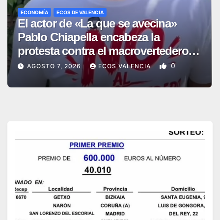
ECONOMÍA
ECOS DE VALENCIA
El actor de «La que se avecina»
Pablo Chiapella encabeza la
protesta contra el macrovertedero
que se quiere instalar en Zarra
0
AGOSTO 7, 2026
ECOS VALENCIA