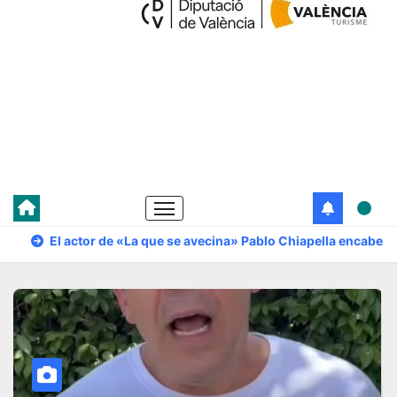
El actor de «La que se avecina» Pablo Chiapella encabeza 