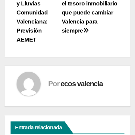
y Lluvias
el tesoro inmobiliario
de
Comunidad
que puede cambiar
entradas
Valenciana:
Valencia para
Previsión
siempre
AEMET
Por
ecos valencia
Entrada relacionada