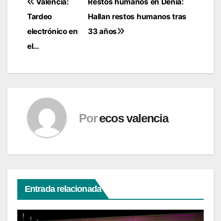
Navegación
Valencia:
Restos humanos en Denia:
Tardeo
Hallan restos humanos tras
de
electrónico en
33 años
entradas
el…
Por
ecos valencia
Entrada relacionada