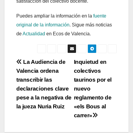
satisfacción del colectivo docente.
Puedes ampliar la información en la
fuente
original de la información
. Sigue más noticias
de
Actualidad
en Ecos de Valencia.
Navegación
La Audiencia de
Inquietud en
Valencia ordena
colectivos
de
transcribir las
taurinos por el
entradas
declaraciones clave
nuevo
pese a la negativa de
reglamento de
la jueza Nuria Ruiz
«els Bous al
carrer»