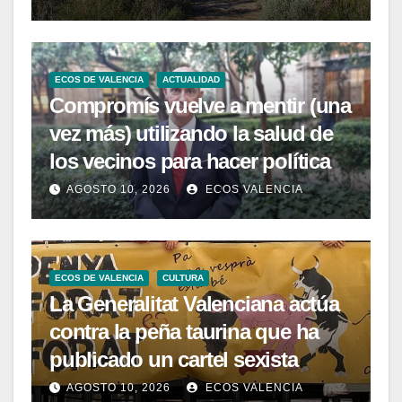
ECOS DE VALENCIA
ACTUALIDAD
Compromís vuelve a mentir (una
vez más) utilizando la salud de
los vecinos para hacer política
AGOSTO 10, 2026
ECOS VALENCIA
ECOS DE VALENCIA
CULTURA
La Generalitat Valenciana actúa
contra la peña taurina que ha
publicado un cartel sexista
AGOSTO 10, 2026
ECOS VALENCIA