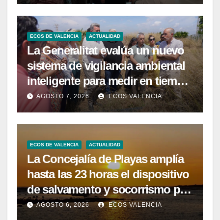
ECOS DE VALENCIA
ACTUALIDAD
La Generalitat evalúa un nuevo
sistema de vigilancia ambiental
inteligente para medir en tiempo
real la calidad del agua de las
AGOSTO 7, 2026
ECOS VALENCIA
playas de la Comunitat
Valenciana
ECOS DE VALENCIA
ACTUALIDAD
La Concejalía de Playas amplía
hasta las 23 horas el dispositivo
de salvamento y socorrismo por
el eclipse solar del 12 de agosto
AGOSTO 6, 2026
ECOS VALENCIA