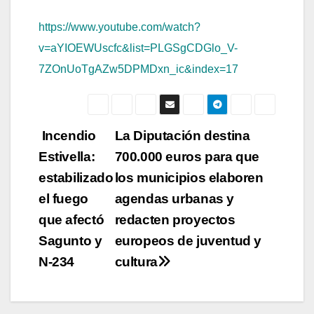
https://www.youtube.com/watch?
v=aYIOEWUscfc&list=PLGSgCDGlo_V-
7ZOnUoTgAZw5DPMDxn_ic&index=17
Navegación
Incendio
La Diputación destina
Estivella:
700.000 euros para que
de
estabilizado
los municipios elaboren
entradas
el fuego
agendas urbanas y
que afectó
redacten proyectos
Sagunto y
europeos de juventud y
N-234
cultura