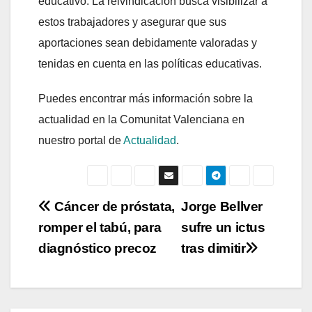
educativo. La reivindicación busca visibilizar a
estos trabajadores y asegurar que sus
aportaciones sean debidamente valoradas y
tenidas en cuenta en las políticas educativas.
Puedes encontrar más información sobre la
actualidad en la Comunitat Valenciana en
nuestro portal de
Actualidad
.
Navegación
Cáncer de próstata,
Jorge Bellver
romper el tabú, para
sufre un ictus
de
diagnóstico precoz
tras dimitir
entradas